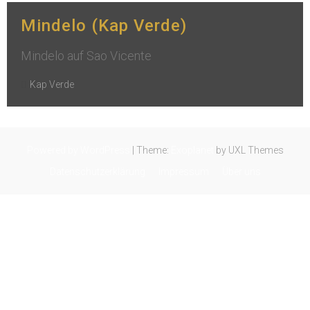
Mindelo (Kap Verde)
Mindelo auf Sao Vicente
Kap Verde
Powered by WordPress
|
Theme:
Exoplanet
by UXL Themes
Datenschutzerklärung
Impressum
Über uns