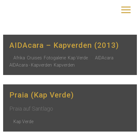
Kategorie:
Kap Verde
yourtrip – travelling is our passion
AIDAcara – Kapverden (2013)
Afrika
,
Cruises
,
Fotogalerie
,
Kap Verde
AIDAcara
,
AIDAcara - Kapverden
,
Kapverden
Praia (Kap Verde)
Praia auf Santlago
Kap Verde