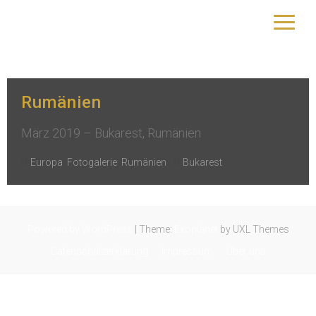
Kategorie:
Rumänien
yourtrip – travelling is our passion
Rumänien
März 2019 – Bukarest, Rumänien
Europa
,
Fotogalerie
,
Rumänien
Bukarest
Powered by WordPress
|
Theme:
Exoplanet
by UXL Themes
Datenschutzerklärung
Impressum
Über uns