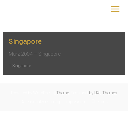
Kategorie:
Singapore
yourtrip – travelling is our passion
Singapore
März 2004 – Singapore
Singapore
Powered by WordPress
|
Theme:
Exoplanet
by UXL Themes
Datenschutzerklärung
Impressum
Über uns