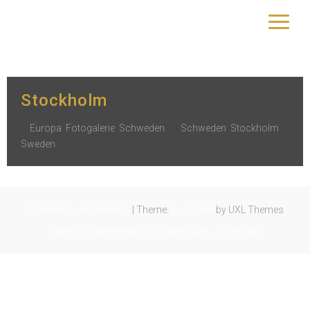
Kategorie:
Schweden
yourtrip – travelling is our passion
Stockholm
Europa
,
Fotogalerie
,
Schweden
Schweden
,
Stockholm
,
Sweden
Powered by WordPress
|
Theme:
Exoplanet
by UXL Themes
Datenschutzerklärung
Impressum
Über uns