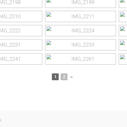
1
2
►
s