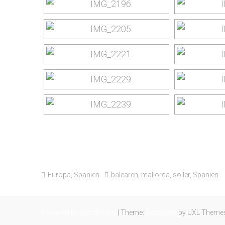
Europa
,
Spanien
balearen
,
mallorca
,
soller
,
Spanien
Powered by WordPress
|
Theme:
Exoplanet
by UXL Theme