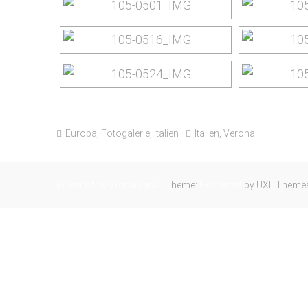
Europa
,
Fotogalerie
,
Italien
Italien
,
Verona
Powered by WordPress
|
Theme:
Exoplanet
by UXL Theme