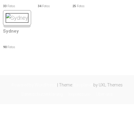
33
Fotos
34
Fotos
25
Fotos
Sydney
90
Fotos
Powered by WordPress
|
Theme:
Exoplanet
by UXL Themes
Datenschutzerklärung
Impressum
Über uns