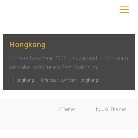
Kategorie:
Hongkong
yourtrip – travelling is our passion
Hongkong
Chinese New Year 2025, und wir sind in Hongkong
mit dabei. Was für ein Fest. Wahnsinn!
Hongkong
Chinese New Year
,
Hongkong
Powered by WordPress
|
Theme:
Exoplanet
by UXL Themes
Datenschutzerklärung
Impressum
Über uns