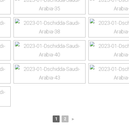
1
2
►