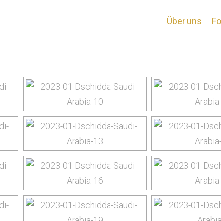
Dschidda (Jeddah)
Über uns
Fo