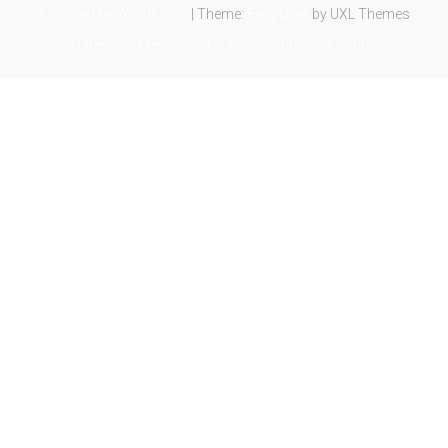
Powered by WordPress
|
Theme:
Exoplanet
by UXL Themes
Datenschutzerklärung
Impressum
Über uns