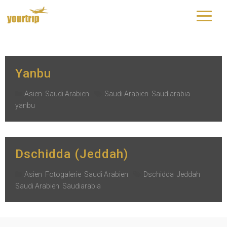
Schlagwort:
Saudiarabia
yourtrip – travelling is our passion
Yanbu
Asien
,
Saudi Arabien
Saudi Arabien
,
Saudiarabia
,
yanbu
Dschidda (Jeddah)
Asien
,
Fotogalerie
,
Saudi Arabien
Dschidda
,
Jeddah
,
Saudi Arabien
,
Saudiarabia