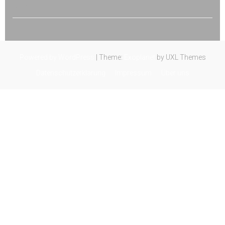
Naha
Powered by WordPress
|
Theme:
Exoplanet
by UXL Themes
Datenschutzerklärung
Impressum
Über uns