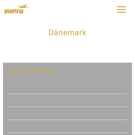
yourtrip – travelling is our passion
Dänemark
Neueste Beiträge
Südamerika-Tour
Blues, Soul and Rock’n’Roll – US Südstaaten-Tour
Kaohsiung
Miyako Jima