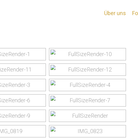
ages tagged "jordani
Über uns
Fo