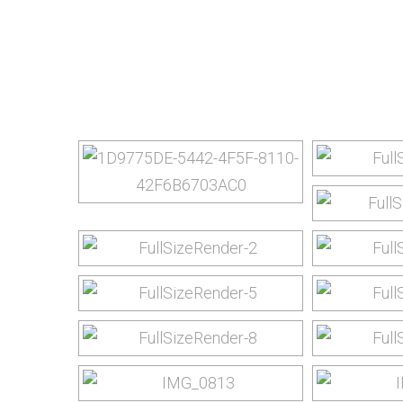
Im
yourtrip – travelling is our passion