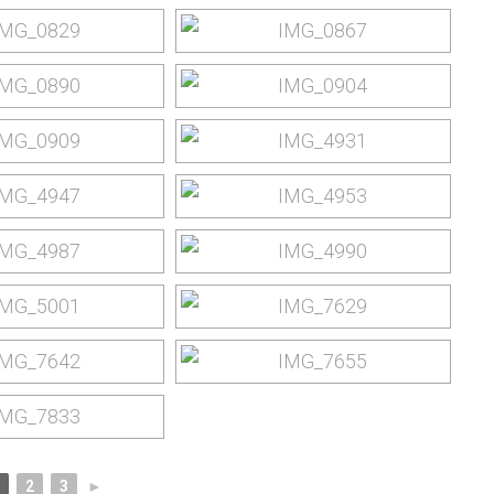
1
2
3
►