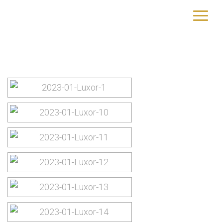
Images tagged "luxor"
yourtrip – travelling is our passion