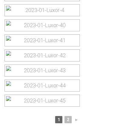
1
2
►