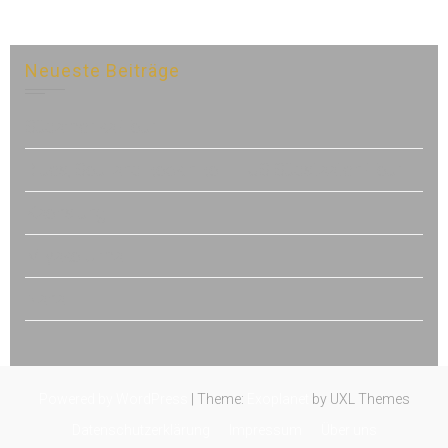
Neueste Beiträge
Südamerika-Tour
Blues, Soul and Rock’n’Roll – US Südstaaten-Tour
Kaohsiung
Miyako Jima
Naha
Powered by WordPress
|
Theme:
Exoplanet
by UXL Themes
Datenschutzerklärung
Impressum
Über uns