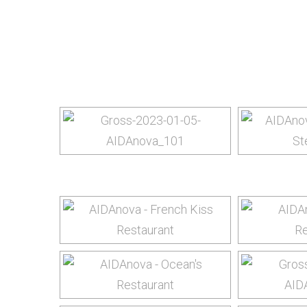
Images 
yourtrip – travelling is our passion