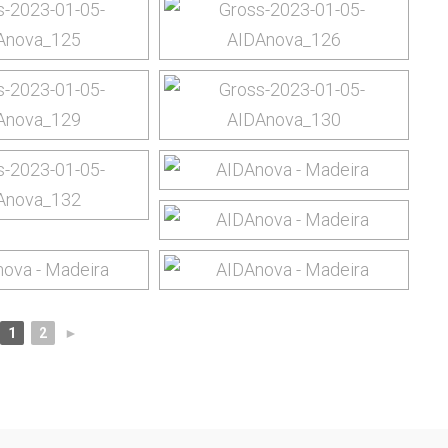
1
2
►