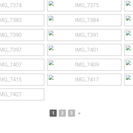
1
2
3
►