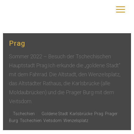
Schlagwort:
Tschechien
yourtrip – travelling is our passion
Prag
Sommer 2022 – Besuch der Tschechischen
Hauptstadt Prag.Ich erkunde die „goldene Stadt“
mit dem Fahrrad. Die Altstadt, den Wenzelsplatz,
das Altstädter Rathaus, die Karlsbrücke (alle
Moldaubrücken) und die Prager Burg mit dem
Veitsdom.
Tschechien
Goldene Stadt
,
Karlsbrücke
,
Prag
,
Prager
Burg
,
Tschechien
,
Veitsdom
,
Wenzelsplatz