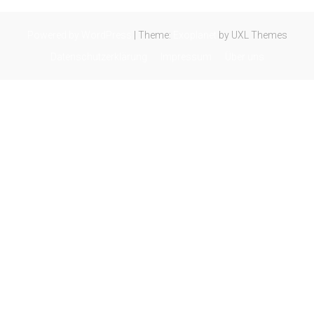
Powered by WordPress
|
Theme:
Exoplanet
by UXL Themes
Datenschutzerklärung
Impressum
Über uns