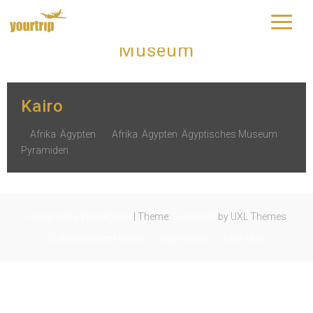
Schlagwort:
Ägyptisches
yourtrip – travelling is our passion
Museum
Kairo
Afrika
,
Ägypten
Afrika
,
Ägypten
,
Ägyptisches Museum
,
Pyramiden
Powered by WordPress
|
Theme:
Exoplanet
by UXL Themes
Datenschutzerklärung
Impressum
Über uns