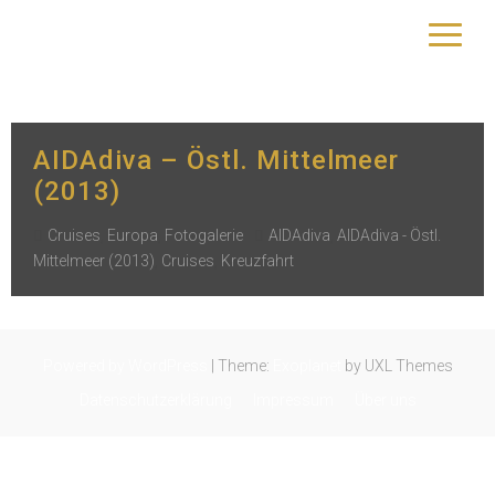
Schlagwort:
AIDAdiva
yourtrip – travelling is our passion
AIDAdiva – Östl. Mittelmeer
(2013)
Cruises
,
Europa
,
Fotogalerie
AIDAdiva
,
AIDAdiva - Östl.
Mittelmeer (2013)
,
Cruises
,
Kreuzfahrt
Powered by WordPress
|
Theme:
Exoplanet
by UXL Themes
Datenschutzerklärung
Impressum
Über uns