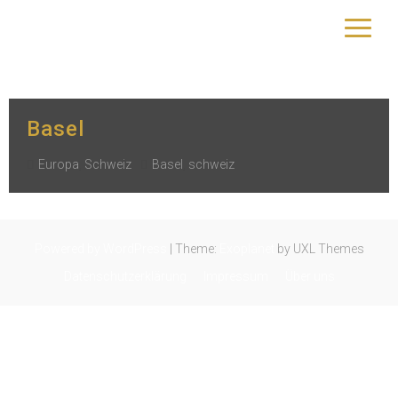
Schlagwort:
Basel
yourtrip – travelling is our passion
Basel
Europa
,
Schweiz
Basel
,
schweiz
Powered by WordPress
|
Theme:
Exoplanet
by UXL Themes
Datenschutzerklärung
Impressum
Über uns