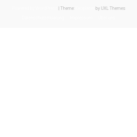
Powered by WordPress
|
Theme:
Exoplanet
by UXL Themes
Datenschutzerklärung
Impressum
Über uns