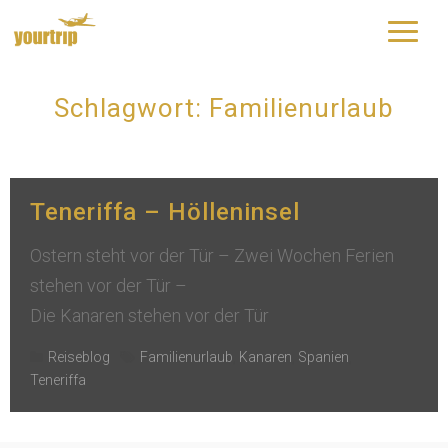
yourtrip – travelling is our passion
Schlagwort:
Familienurlaub
Teneriffa – Hölleninsel
Ostern steht vor der Tür – Zwei Wochen Ferien
stehen vor der Tür –
Die Kanaren stehen vor der Tür
Reiseblog
Familienurlaub
,
Kanaren
,
Spanien
,
Teneriffa