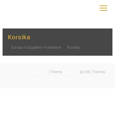
Schlagwort:
Korsika
yourtrip – travelling is our passion
Korsika
Europa
,
Fotogalerie
,
Frankreich
Korsika
Powered by WordPress
|
Theme:
Exoplanet
by UXL Themes
Datenschutzerklärung
Impressum
Über uns