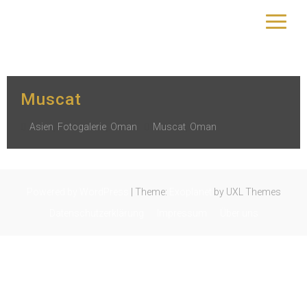
Schlagwort:
Muscat
yourtrip – travelling is our passion
Muscat
Asien
,
Fotogalerie
,
Oman
Muscat
,
Oman
Powered by WordPress
|
Theme:
Exoplanet
by UXL Themes
Datenschutzerklärung
Impressum
Über uns