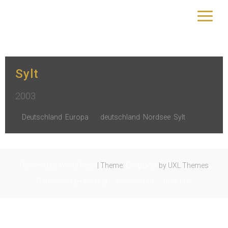
Schlagwort:
Nordsee
yourtrip – travelling is our passion
Sylt
2003
Deutschland
,
Europa
deutschland
,
Nordsee
,
Sylt
Powered by WordPress
|
Theme:
Exoplanet
by UXL Themes
Datenschutzerklärung
Impressum
Über uns