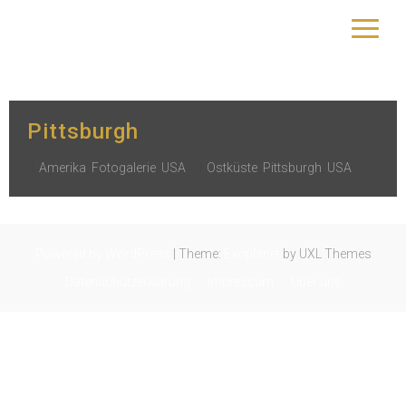
Schlagwort:
Ostküste
yourtrip – travelling is our passion
Pittsburgh
Amerika
,
Fotogalerie
,
USA
Ostküste
,
Pittsburgh
,
USA
Powered by WordPress
|
Theme:
Exoplanet
by UXL Themes
Datenschutzerklärung
Impressum
Über uns