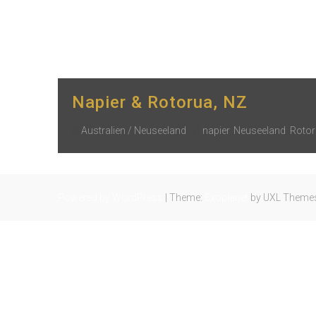
yourtrip – travelling is our passion
Napier & Rotorua, NZ
Australien / Neuseeland
napier
,
Neuseeland
,
Roto
Powered by WordPress
|
Theme:
Exoplanet
by UXL Theme