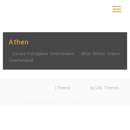
Schlagwort:
Athens
yourtrip – travelling is our passion
Athen
Europa
,
Fotogalerie
,
Griechenland
athen
,
Athens
,
Greece
,
Griechenland
Powered by WordPress
|
Theme:
Exoplanet
by UXL Themes
Datenschutzerklärung
Impressum
Über uns