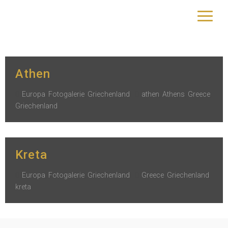
Schlagwort:
Griechenland
yourtrip – travelling is our passion
Athen
Europa
,
Fotogalerie
,
Griechenland
athen
,
Athens
,
Greece
,
Griechenland
Kreta
Europa
,
Fotogalerie
,
Griechenland
Greece
,
Griechenland
,
kreta