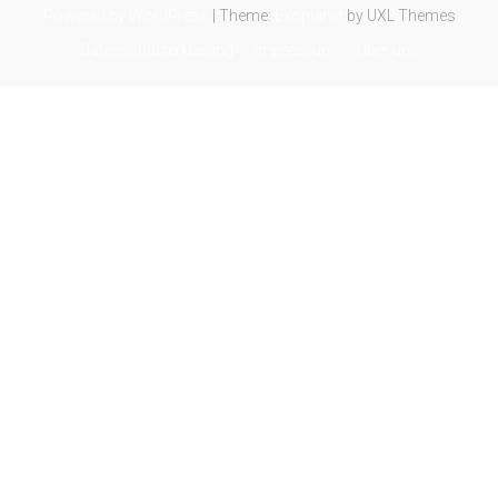
Powered by WordPress
|
Theme:
Exoplanet
by UXL Themes
Datenschutzerklärung
Impressum
Über uns