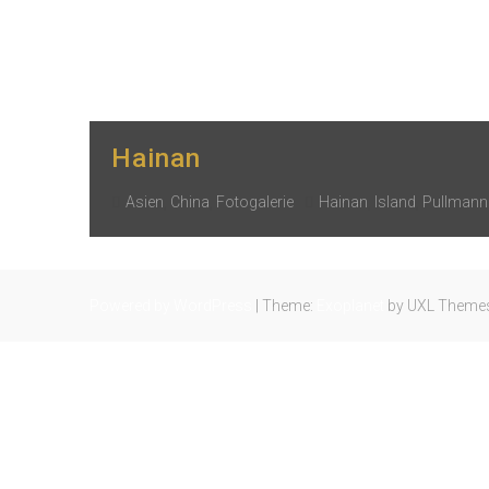
yourtrip – travelling is our passion
Hainan
Asien
,
China
,
Fotogalerie
Hainan
,
Island
,
Pullmann
Powered by WordPress
|
Theme:
Exoplanet
by UXL Theme